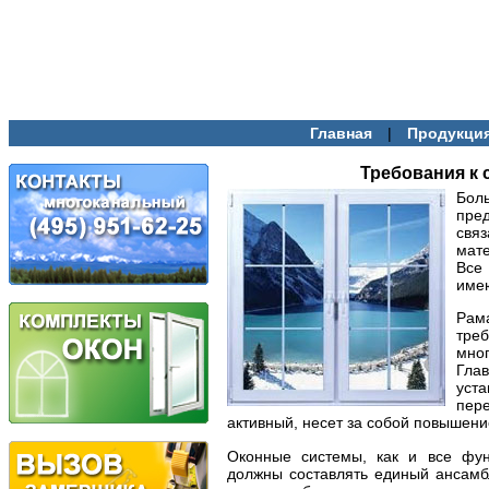
|
Главная
Продукци
Требования к
Бо
пре
свя
мат
Все
имею
Рам
тре
мно
Гла
уст
пер
активный, несет за собой повышени
Оконные системы, как и все фун
должны составлять единый ансамб