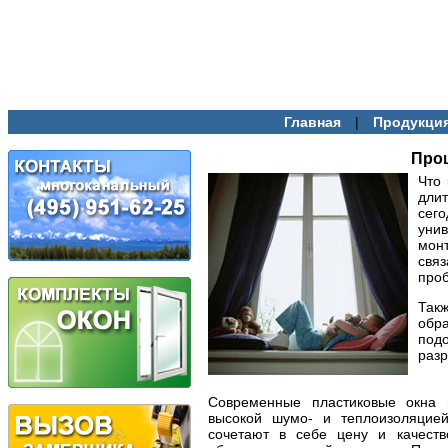
|
Главная
Продукци
Прощ
Что 
дли
сего
уни
мон
свя
проб
Так
обр
под
разр
Современные пластиковые окна 
высокой шумо- и теплоизоляцией
сочетают в себе цену и качество