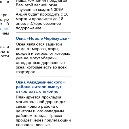
Наша компания предлагает
ся в
Вам этой весной окна
Thyssen со скидкой 30%!
Акция будет проходить с 18
 три-
марта и продлится до 18
астую
апреля.Скоро сезонное
я. В
подорожание
а от
 чем
Окна «Новые Черёмушки»
Окна являются защитой
та» и
дома от мороза, жары,
елать
дождей и ветров, от которых
ности
уже не могут уберечь
стандартные деревянные
окна, которые есть во всех
квартирах.
Окна «Академического»
района жители смогут
открывать спокойно.
Планируется прокладка
магистральной дороги для
связи нового района с
центром и юго-западным
районом города. Трасса
пройдет через прилегающий
лесопарк, лесные