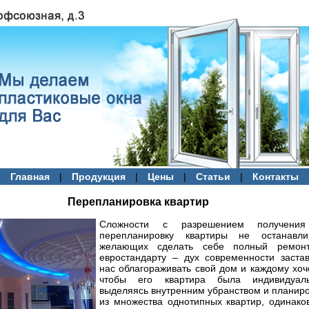
|
|
|
|
Главная
Продукция
Цены
Статьи
Контакты
Перепланировка квартир
Сложности с разрешением получени
перепланировку квартиры не останавли
желающих сделать себе полный ремон
евростандарту – дух современности заста
нас облагораживать свой дом и каждому хоч
чтобы его квартира была индивидуаль
выделяясь внутренним убранством и планир
из множества однотипных квартир, одинако