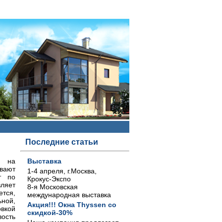
Последние статьи
я на
Выставка
вают
1-4 апреля, г.Москва,
т по
Крокус-Экспо
вляет
8-я Московская
ется,
международная выставка
ной,
Акция!!! Окна Thyssen со
овкой
скидкой-30%
вость