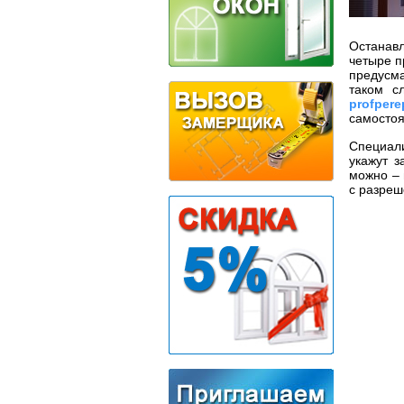
Останавл
четыре п
предусм
таком с
profpere
самостоя
Специал
укажут з
можно – 
с разреш