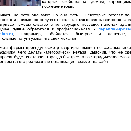
которых свойственна домам, строящим
последние годы.
ивать не останавливают, но они есть – некоторые готовят по
роекта и неизменно получают отказ, так как новая планировка зач
атривает вмешательство в конструкцию несущих панелей здани
лучае лучше обратиться к профессионалам -
перепланировк
plan.ru
, например, обойдется быстрее и дешевле,
тельные потуги узаконить свои желания.
исты фирмы проведут осмотр квартиры, выявят ее «слабые мес
аказчику, чего делать категорически нельзя. Выяснив, что же сд
проект будет составлен гораздо быстрее, а все юридические слож
ением на его реализацию организация возьмет на себя.