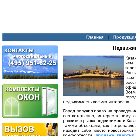
|
Главная
Продукци
Недвижим
Каза
чем
заре
Росс
всех
росс
офи
Всем
гор
недвижимость весьма интересна.
Город получил право на проведени
соответственно, интерес к нему с
развитию рынка недвижимости Каза
такими объектами, как Петропавло
находят себе место новостройки
комфортности,
продажа квартир