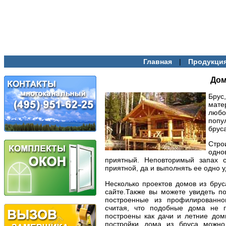
|
Главная
Продукци
Дом
Брус
мате
любо
попу
бруса
Стр
одн
приятный. Неповторимый запах с
приятной, да и выполнять ее одно 
Несколько проектов домов из бру
сайте.Также вы можете увидеть п
построенные из профилированно
считая, что подобные дома не 
построены как дачи и летние дом
постройки дома из бруса можно