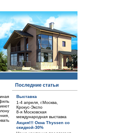
Последние статьи
чиная
Выставка
офиль
1-4 апреля, г.Москва,
имеют
Крокус-Экспо
блону
8-я Московская
ния,
международная выставка
вать
Акция!!! Окна Thyssen со
скидкой-30%