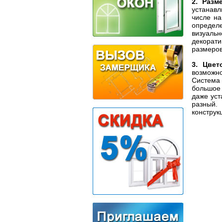
2. Разм
устанавл
числе н
определе
визуаль
декорат
размеров
3. Цвет
возможн
Система 
большое 
даже уст
разный.
конструк