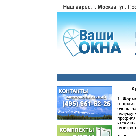
А
1. Форма
от прямо
очень л
полукруг
профиля
касающи
пятикрат