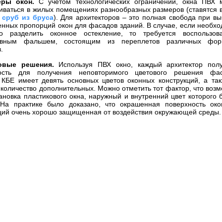
еры окон.
С учетом технологических ограничений, окна ПВХ м
иваться в жилых помещениях разнообразных размеров (ставятся 
а
сруб из бруса
). Для архитекторов – это полная свобода при в
нных пропорций окон для фасадов зданий. В случае, если необх
но разделить оконное остекление, то требуется воспользова
ивным фальшем, состоящим из переплетов различных фо
.
овые решения.
Используя ПВХ окно, каждый архитектор полу
ость для получения неповторимого цветового решения фас
КБЕ имеет девять основных цветов оконных конструкций, а та
количество дополнительных. Можно отметить тот фактор, что воз
ановка пластикового окна, наружный и внутренний цвет которого 
 На практике было доказано, что окрашенная поверхность око
ций очень хорошо защищенная от воздействия окружающей среды.