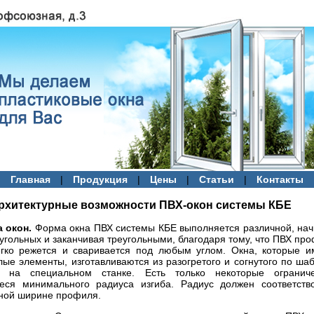
|
|
|
|
Главная
Продукция
Цены
Статьи
Контакты
рхитектурные возможности ПВХ-окон системы КБЕ
 окон.
Форма окна ПВХ системы КБЕ выполняется различной, на
угольных и заканчивая треугольными, благодаря тому, что ПВХ пр
егко режется и сваривается под любым углом. Окна, которые 
лые элементы, изготавливаются из разогретого и согнутого по ша
 на специальном станке. Есть только некоторые ограниче
еся минимального радиуса изгиба. Радиус должен соответство
ной ширине профиля.