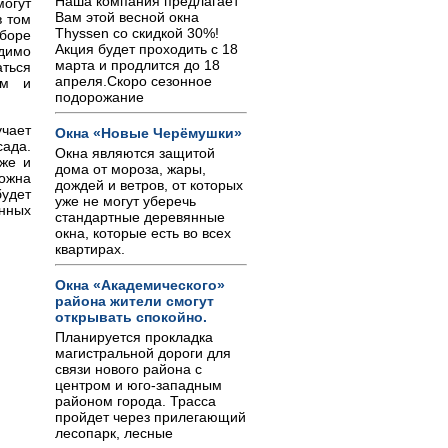
Наша компания предлагает
огут
Вам этой весной окна
в том
Thyssen со скидкой 30%!
ыборе
Акция будет проходить с 18
одимо
марта и продлится до 18
ться
апреля.Скоро сезонное
рм и
подорожание
чает
Окна «Новые Черёмушки»
ада.
Окна являются защитой
кже и
дома от мороза, жары,
можна
дождей и ветров, от которых
будет
уже не могут уберечь
нных
стандартные деревянные
окна, которые есть во всех
квартирах.
Окна «Академического»
района жители смогут
открывать спокойно.
Планируется прокладка
магистральной дороги для
связи нового района с
центром и юго-западным
районом города. Трасса
пройдет через прилегающий
лесопарк, лесные